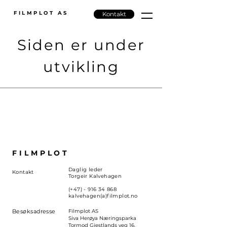
FILMPLOT AS
Kontakt
Siden er under
utvikling
FILMPLOT
Daglig leder
Kontakt
Torgeir Kalvehagen
(+47) -
916 34 868
kalvehagen(a)filmplot.no
Besøksadresse
Filmplot AS
Siva Herøya Næringsparka
Tormod Gjestlands veg 16,